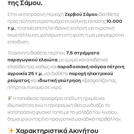
της Σάμου.
Στην καταπράσινη περιοχή
Ζερβού Σάμου
, διατίθεται
προς πώληση αγροτεμάχιο συνολικής έκτασης
10.000
τ.μ.
, το οποίο αποτελεί ιδανική επιλογή για αγροτική
εκμετάλλευση, χαλάρωση στη φύση ή μια μακροχρόνια
επένδυση.
Το ακίνητο διαθέτει περίπου
7,5 στρέμματα
παραγωγικού ελαιώνα
, με ώριμα και αποδοτικά
ελαιόδεντρα, καθώς και
παραδοσιακή ισόγεια πέτρινη
αγροικία 25 τ.μ.
, και διαθέτει
παροχή ηλεκτρικού
ρεύματος
και
ιδιωτική γεώτρηση
, εξασφαλίζοντας
πλήρη αυτονομία σε νερό.
Η τοποθεσία προσφέρει απόλυτη ηρεμία και
ιδιωτικότητα, ενώ η πανοραμική θέα συνδυάζει το
καταπράσινο φυσικό τοπίο με το γαλάζιο του Αιγαίου,
δημιουργώντας ένα πραγματικά μοναδικό περιβάλλον.
Χαρακτηριστικά Ακινήτου