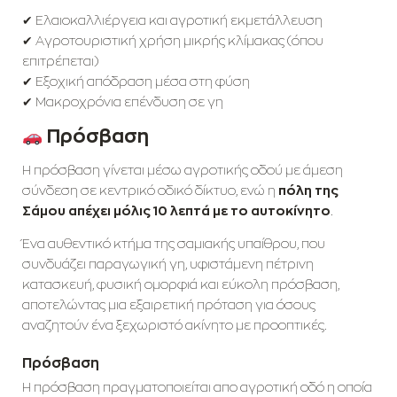
✔ Ελαιοκαλλιέργεια και αγροτική εκμετάλλευση
✔ Αγροτουριστική χρήση μικρής κλίμακας (όπου
επιτρέπεται)
✔ Εξοχική απόδραση μέσα στη φύση
✔ Μακροχρόνια επένδυση σε γη
Πρόσβαση
Η πρόσβαση γίνεται μέσω αγροτικής οδού με άμεση
σύνδεση σε κεντρικό οδικό δίκτυο, ενώ η
πόλη της
Σάμου απέχει μόλις 10 λεπτά με το αυτοκίνητο
.
Ένα αυθεντικό κτήμα της σαμιακής υπαίθρου, που
συνδυάζει παραγωγική γη, υφιστάμενη πέτρινη
κατασκευή, φυσική ομορφιά και εύκολη πρόσβαση,
αποτελώντας μια εξαιρετική πρόταση για όσους
αναζητούν ένα ξεχωριστό ακίνητο με προοπτικές.
Πρόσβαση
Η πρόσβαση πραγματοποιείται απο αγροτική οδό η οποία