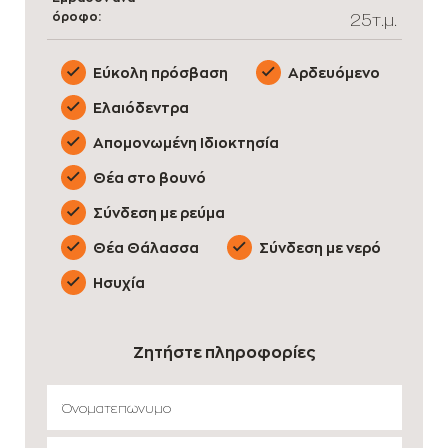
όροφο:
25τ.μ.
Εύκολη πρόσβαση
Αρδευόμενο
Ελαιόδεντρα
Απομονωμένη Ιδιοκτησία
Θέα στο βουνό
Σύνδεση με ρεύμα
Θέα Θάλασσα
Σύνδεση με νερό
Ησυχία
Ζητήστε πληροφορίες