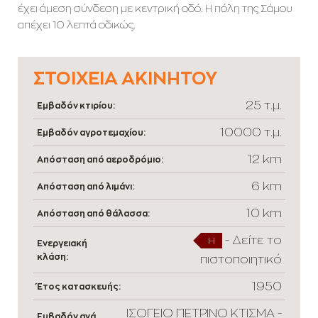
έχει άμεση σύνδεση με κεντρική οδό. Η πόλη της Σάμου
απέχει 10 λεπτά οδικώς.
ΣΤΟΙΧΕΊΑ ΑΚΙΝΉΤΟΥ
25 τ.μ.
Εμβαδόν κτιρίου:
10000 τ.μ.
Εμβαδόν αγροτεμαχίου:
12 km
Απόσταση από αεροδρόμιο:
6 km
Απόσταση από λιμάνι:
10 km
Απόσταση από θάλασσα:
-
Δείτε το
H
Ενεργειακή
κλάση:
πιστοποιητικό
1950
Έτος κατασκευής:
ΙΣΟΓΕΙΟ ΠΕΤΡΙΝΟ ΚΤΙΣΜΑ -
Εμβαδόν ανά