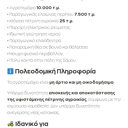
• Αγροτεμάχιο
10.000 τ.μ.
• Παραγωγικός ελαιώνας περίπου
7.500 τ.μ.
• Ισόγεια πέτρινη αγροικία
25 τ.μ.
• Παροχή ηλεκτρικού ρεύματος
• Ιδιωτική γεώτρηση νερού
• Παραγωγικά ελαιόδεντρα
• Πανοραμική θέα σε βουνό και θάλασσα
• Ήσυχο φυσικό περιβάλλον
• Πολύ κοντά στην πόλη της Σάμου
Πολεοδομική Πληροφορία
Το αγροτεμάχιο είναι
μη άρτιο και μη οικοδομήσιμο
.
Υπάρχει δυνατότητα
επισκευής και αποκατάστασης
της υφιστάμενης πέτρινης αγροικίας
, σύμφωνα με την
ισχύουσα νομοθεσία. Δεν υπάρχει δυνατότητα
ανέγερσης νέας κατοικίας.
Ιδανικό για