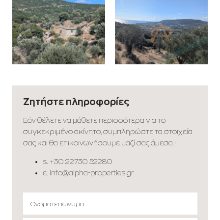
Ζητήστε πληροφορίες
Εάν θέλετε να μάθετε περισσότερα για το
συγκεκριμένο ακίνητο, συμπληρώστε τα στοιχεία
σας και θα επικοινωνήσουμε μαζί σας άμεσα !
s.
+30 22730 52280
ε.
info@alpha-properties.gr