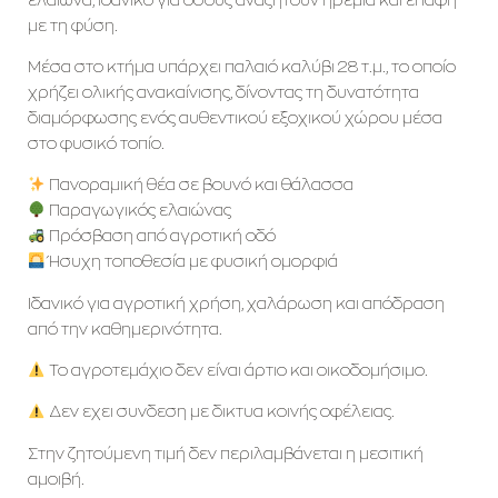
με τη φύση.
Μέσα στο κτήμα υπάρχει παλαιό καλύβι 28 τ.μ., το οποίο
χρήζει ολικής ανακαίνισης, δίνοντας τη δυνατότητα
διαμόρφωσης ενός αυθεντικού εξοχικού χώρου μέσα
στο φυσικό τοπίο.
Πανοραμική θέα σε βουνό και θάλασσα
Παραγωγικός ελαιώνας
Πρόσβαση από αγροτική οδό
Ήσυχη τοποθεσία με φυσική ομορφιά
Ιδανικό για αγροτική χρήση, χαλάρωση και απόδραση
από την καθημερινότητα.
Το αγροτεμάχιο δεν είναι άρτιο και οικοδομήσιμο.
Δεν εχει συνδεση με δικτυα κοινής οφέλειας.
Στην ζητούμενη τιμή δεν περιλαμβάνεται η μεσιτική
αμοιβή.