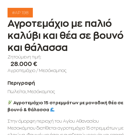
#AP 198
Αγροτεμάχιο με παλιό
καλύβι και θέα σε βουνό
και θάλασσα
Ζητούμενη τιμή:
28.000 €
Αγροτεμάχιο
/
Μεσόκαμπος
Περιγραφή
Πωλείται, Μεσόκαμπος
Αγροτεμάχιο 15 στρεμμάτων με μοναδική θέα σε
βουνό & θάλασσα
Στην όμορφη περιοχή του Αγίου Αθανασίου
Μεσοκάμπου διατίθεται αγροτεμάχιο 15 στρεμμάτων με
ελαιώνα, ιδανικό για όσους αναζητούν ηρεμία και επαφή