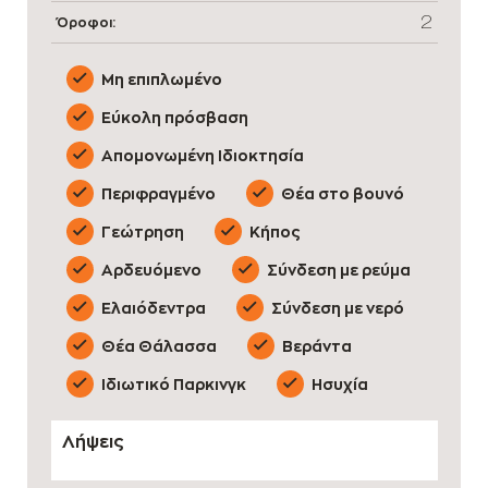
2
Όροφοι:
Μη επιπλωμένο
Εύκολη πρόσβαση
Απομονωμένη Ιδιοκτησία
Περιφραγμένο
Θέα στο βουνό
Γεώτρηση
Κήπος
Αρδευόμενο
Σύνδεση με ρεύμα
Ελαιόδεντρα
Σύνδεση με νερό
Θέα Θάλασσα
Βεράντα
Ιδιωτικό Παρκινγκ
Ησυχία
Λήψεις