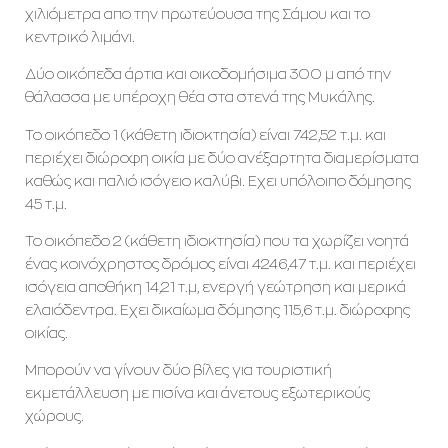
χιλιόμετρα απο την πρωτεύουσα της Σάμου και το
κεντρικό λιμάνι.
Δύο οικόπεδα άρτια και οικοδομήσιμα 300 μ από την
θάλασσα με υπέροχη θέα στα στενά της Μυκάλης.
Το οικόπεδο 1 (κάθετη ιδιοκτησία) είναι 742,52 τ.μ. και
περιέχει διώροφη οικία με δύο ανέξαρτητα διαμερίσματα
καθώς και παλιό ισόγειο καλύβι. Εχει υπόλοιπο δόμησης
45 τ.μ.
To οικόπεδο 2 (κάθετη ιδιοκτησία) που τα χωρίζει νοητά
ένας κοινόχρηστος δρόμος είναι 4246,47 τ.μ. και περιέχει
ισόγεια αποθήκη 14,21 τ.μ, ενεργή γεώτρηση και μερικά
ελαιόδεντρα. Εχει δικαίωμα δόμησης 115,6 τ.μ. διώροφης
οικίας.
Μπορούν να γίνουν δύο βίλες για τουριστική
εκμετάλλευση με πισίνα και άνετους εξωτερικούς
χώρους.