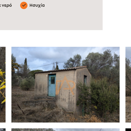
ε νερό
Ησυχία