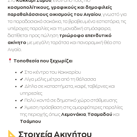
Στο
Κοκκάρι Σάμου
, έναν από τους πιο
κοσμοπολίτικους, γραφικούς και δημοφιλείς
παραθαλάσσιους οικισμούς του Αιγαίου
, γνωστό για
τα παραδοσιακά σοκάκια, τα βραβευμένα εστιατόρια, τις
υπέροχες παραλίες και τη μοναδική ατμόσφαιρα,
διατίθεται προς πώληση
τριώροφο επενδυτικό
ακίνητο
με μεγάλη ταράτσα και πανοραμική θέα στο
Αιγαίο.
Τοποθεσία που ξεχωρίζει
✔ Στο κέντρο του Κοκκαρίου
✔ Λίγα μόλις μέτρα από τη θάλασσα
✔ Δίπλα σε καταστήματα, καφέ, ταβέρνες και
υπηρεσίες
✔ Πολύ κοντά σε δημοτικό χώρο στάθμευσης
✔ Άμεση πρόσβαση στις ομορφότερες παραλίες
της περιοχής, όπως
Λεμονάκια
,
Τσαμαδού
και
Τσάμπου
Στοιχεία Ακινήτου