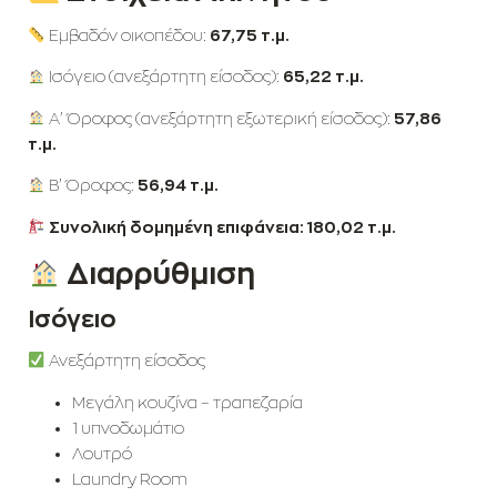
Εμβαδόν οικοπέδου:
67,75 τ.μ.
Ισόγειο (ανεξάρτητη είσοδος):
65,22 τ.μ.
Α’ Όροφος (ανεξάρτητη εξωτερική είσοδος):
57,86
τ.μ.
Β’ Όροφος:
56,94 τ.μ.
Συνολική δομημένη επιφάνεια:
180,02 τ.μ.
Διαρρύθμιση
Ισόγειο
Ανεξάρτητη είσοδος
Μεγάλη κουζίνα – τραπεζαρία
1 υπνοδωμάτιο
Λουτρό
Laundry Room