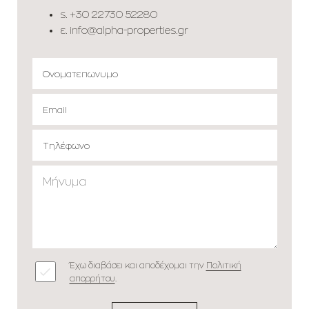
s.
+30 22730 52280
ε.
info@alpha-properties.gr
Έχω διαβάσει και αποδέχομαι την
Πολιτική
απορρήτου
.