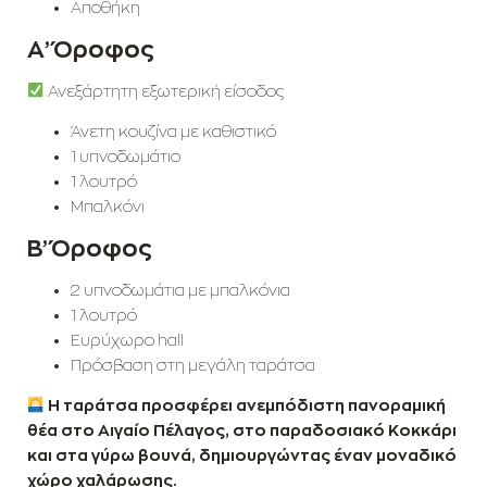
Αποθήκη
Α’ Όροφος
Ανεξάρτητη εξωτερική είσοδος
Άνετη κουζίνα με καθιστικό
1 υπνοδωμάτιο
1 λουτρό
Μπαλκόνι
Β’ Όροφος
2 υπνοδωμάτια με μπαλκόνια
1 λουτρό
Ευρύχωρο hall
Πρόσβαση στη μεγάλη ταράτσα
Η ταράτσα προσφέρει ανεμπόδιστη πανοραμική
θέα στο Αιγαίο Πέλαγος, στο παραδοσιακό Κοκκάρι
και στα γύρω βουνά, δημιουργώντας έναν μοναδικό
χώρο χαλάρωσης.