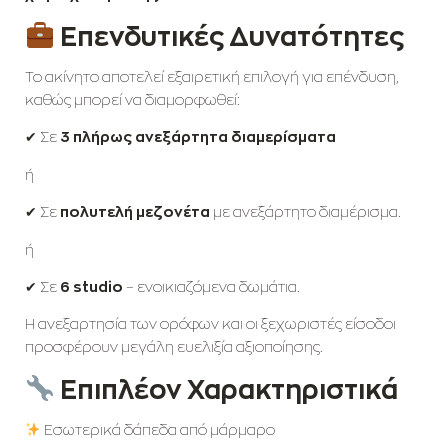
Επενδυτικές Δυνατότητες
Το ακίνητο αποτελεί εξαιρετική επιλογή για επένδυση,
καθώς μπορεί να διαμορφωθεί:
✔ Σε
3 πλήρως ανεξάρτητα διαμερίσματα
ή
✔ Σε
πολυτελή μεζονέτα
με ανεξάρτητο διαμέρισμα.
ή
✔ Σε
6
studio
– ενοικιαζόμενα δωμάτια.
Η ανεξαρτησία των ορόφων και οι ξεχωριστές είσοδοι
προσφέρουν μεγάλη ευελιξία αξιοποίησης.
Επιπλέον Χαρακτηριστικά
Εσωτερικά δάπεδα από μάρμαρο