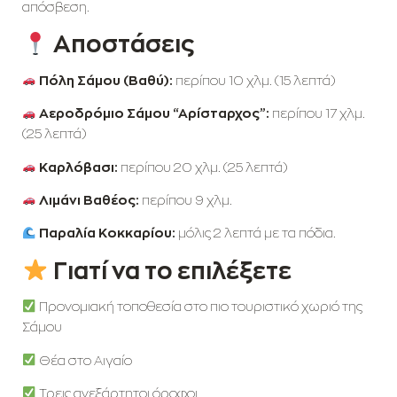
απόσβεση.
Αποστάσεις
Πόλη Σάμου (Βαθύ):
περίπου 10 χλμ. (15 λεπτά)
Αεροδρόμιο Σάμου “Αρίσταρχος”:
περίπου 17 χλμ.
(25 λεπτά)
Καρλόβασι:
περίπου 20 χλμ. (25 λεπτά)
Λιμάνι Βαθέος:
περίπου 9 χλμ.
Παραλία Κοκκαρίου:
μόλις 2 λεπτά με τα πόδια.
Γιατί να το επιλέξετε
Προνομιακή τοποθεσία στο πιο τουριστικό χωριό της
Σάμου
Θέα στο Αιγαίο
Τρεις ανεξάρτητοι όροφοι