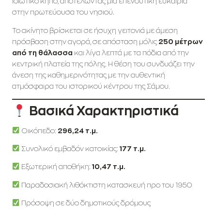
ιδιωτικό κήπο, αποτελώντας μία επενδυτική ευκαιρία
στην πρωτεύουσα του νησιού.
Το ακίνητο βρίσκεται σε ήσυχη γειτονιά με άμεση
πρόσβαση στην αγορά, σε απόσταση μόλις
250 μέτρων
από τη θάλασσα
και λίγα λεπτά με τα πόδια από την
κεντρική πλατεία της πόλης. Η θέση του συνδυάζει την
άνεση της καθημερινότητας με την αυθεντική
ατμόσφαιρα του ιστορικού κέντρου της Σάμου.
Βασικά Χαρακτηριστικά
Οικόπεδο:
296,24 τ.μ.
Συνολικό εμβαδόν κατοικίας:
177 τ.μ.
Εξωτερική αποθήκη:
10,47 τ.μ.
Παραδοσιακή λιθόκτιστη κατασκευή προ του 1950
Πρόσοψη σε δύο δημοτικούς δρόμους