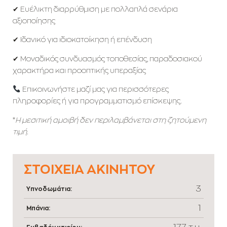
✔ Ευέλικτη διαρρύθμιση με πολλαπλά σενάρια
αξιοποίησης
✔ Ιδανικό για ιδιοκατοίκηση ή επένδυση
✔ Μοναδικός συνδυασμός τοποθεσίας, παραδοσιακού
χαρακτήρα και προοπτικής υπεραξίας
Επικοινωνήστε μαζί μας για περισσότερες
πληροφορίες ή για προγραμματισμό επίσκεψης.
*
Η μεσιτική αμοιβή δεν περιλαμβάνεται στη ζητούμενη
τιμή.
ΣΤΟΙΧΕΊΑ ΑΚΙΝΉΤΟΥ
3
Υπνοδωμάτια:
1
Μπάνια:
177 τ.μ.