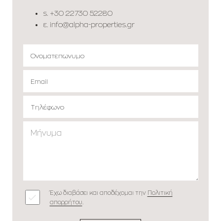
s.
+30 22730 52280
ε.
info@alpha-properties.gr
Έχω διαβάσει και αποδέχομαι την
Πολιτική
απορρήτου
.