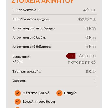
ΣΤΟΙΧΕΊΑ ΑΚΙΝΉΤΟΥ
42 τ.μ.
Εμβαδόν κτιρίου:
4205 τ.μ.
Εμβαδόν αγροτεμαχίου:
14 km
Απόσταση από αεροδρόμιο:
6 km
Απόσταση από λιμάνι:
5 km
Απόσταση από θάλασσα:
-
Δείτε το
H
Ενεργειακή
κλάση:
πιστοποιητικό
1950
Έτος κατασκευής:
1
Όροφοι:
Θέα στο βουνό
Ησυχία
Εύκολη πρόσβαση