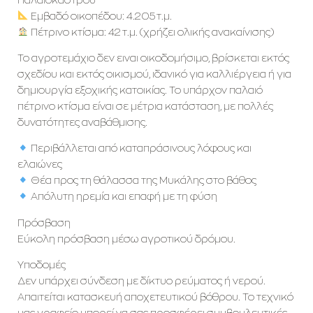
Εμβαδό οικοπέδου: 4.205 τ.μ.
Πέτρινο κτίσμα: 42 τ.μ. (χρήζει ολικής ανακαίνισης)
Το αγροτεμάχιο δεν ειναι οικοδομήσιμο, βρίσκεται εκτός
σχεδίου και εκτός οικισμού, ιδανικό για καλλιέργεια ή για
δημιουργία εξοχικής κατοικίας. Το υπάρχον παλαιό
πέτρινο κτίσμα είναι σε μέτρια κατάσταση, με πολλές
δυνατότητες αναβάθμισης.
Περιβάλλεται από καταπράσινους λόφους και
ελαιώνες
Θέα προς τη θάλασσα της Μυκάλης στο βάθος
Απόλυτη ηρεμία και επαφή με τη φύση
Πρόσβαση
Εύκολη πρόσβαση μέσω αγροτικού δρόμου.
Υποδομές
Δεν υπάρχει σύνδεση με δίκτυο ρεύματος ή νερού.
Απαιτείται κατασκευή αποχετευτικού βόθρου. Το τεχνικό