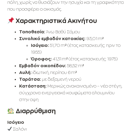
πόλη, χωρίς να θυσιάζουν την ησυχία και τη γραφικότητα
που προσφέρει ο οικισμός.
Χαρακτηριστικά Ακινήτου
Τοποθεσία:
Άνω Βαθύ Σάμου
Συνολικό εμβαδόν κατοικίας:
93,01 m²
Ισόγειο:
51,70 m² (έτος κατασκευής: πριν το
1955)
Όροφος:
41,31 m² (έτος κατασκευής: 1975)
Εμβαδόν οικοπέδου:
58,52 m²
Αυλή:
ιδιωτική, περίπου 6 m²
Ταράτσα:
με δεξαμενή νερού
Κατάσταση:
Μερικώς ανακαινισμένο – νέα στέγη,
σύγχρονα ενεργειακά κουφώματα αλουμινίου
στην οψη
Διαρρύθμιση
Ισόγειο
Σαλόνι