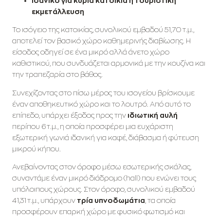
Ιδανικό για κύρια κατοικία ή τουριστική
εκμετάλλευση
Το ισόγειο της κατοικίας, συνολικού εμβαδού 51,70 τ.μ.,
αποτελεί τον βασικό χώρο καθημερινής διαβίωσης. Η
είσοδος οδηγεί σε ένα μικρό αλλά άνετο χώρο
καθιστικού, που συνδυάζεται αρμονικά με την κουζίνα και
την τραπεζαρία στο βάθος.
Συνεχίζοντας στο πίσω μέρος του ισογείου βρίσκουμε
έναν αποθηκευτικό χώρο και το λουτρό. Από αυτό το
επίπεδο, υπάρχει έξοδος προς την
ιδιωτική αυλή
περίπου 6 τ.μ., η οποία προσφέρει μια ευχάριστη
εξωτερική γωνιά ιδανική για καφέ, διάβασμα ή φύτευση
μικρού κήπου.
Ανεβαίνοντας στον όροφο μέσω εσωτερικής σκάλας,
συναντάμε έναν μικρό διάδρομο (hall) που ενώνει τους
υπόλοιπους χώρους. Στον όροφο, συνολικού εμβαδού
41,31 τ.μ., υπάρχουν
τρία υπνοδωμάτια
, τα οποία
προσφέρουν επαρκή χώρο με φυσικό φωτισμό και