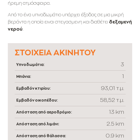
ήρεμη ατμόσφαιρα.
Από το ένα υπνοδωμάτιο υπάρχει έξοδος σε μια μικρή
βεράντα η οποία ειναι στεγασμενη και διαθέτει
δεξαμενή
νερού
.
ΣΤΟΙΧΕΊΑ ΑΚΙΝΉΤΟΥ
3
Υπνοδωμάτια:
1
Μπάνια:
93,01 τ.μ.
Εμβαδόν κτιρίου:
58,52 τ.μ.
Εμβαδόν οικοπέδου:
13 km
Απόσταση από αεροδρόμιο:
2.5 km
Απόσταση από λιμάνι:
0.9 km
Απόσταση από θάλασσα: